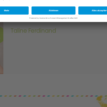
Taline Ferdinand
6
.