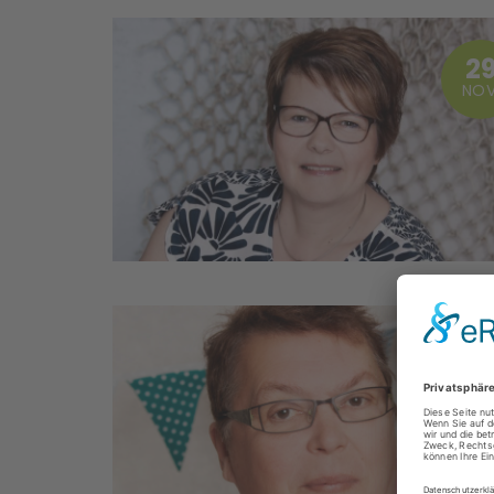
2
NOV
1
AUG