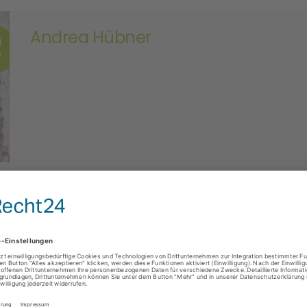
Andrea Hübner
9
.
Johanna Freerks
6
.