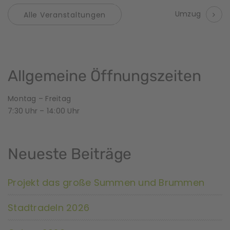
V
Umzug
Alle Veranstaltungen
e
r
a
Allgemeine Öffnungszeiten
n
Montag – Freitag
7:30 Uhr – 14:00 Uhr
s
t
Neueste Beiträge
a
l
Projekt das große Summen und Brummen
t
Stadtradeln 2026
u