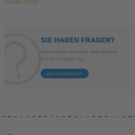
Ostern 2026
n
g
N
SIE HABEN FRAGEN?
a
v
Dann zögern Sie nicht und nehmen
mit uns Kontakt auf.
i
jetzt kontaktieren
g
a
t
i
o