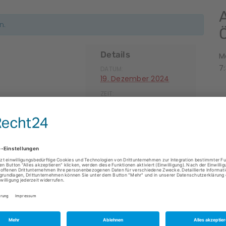
n.
Details
M
7:
DATUM:
19. Dezember 2024
ZEIT:
8:00 - 17:00
P
Alle Veranstaltungen
B
S
O