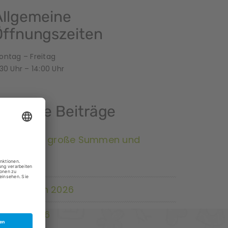
Allgemeine
Öffnungszeiten
ontag – Freitag
30 Uhr – 14:00 Uhr
Neueste Beiträge
rojekt das große Summen und
rummen
tadtradeln 2026
stern 2026