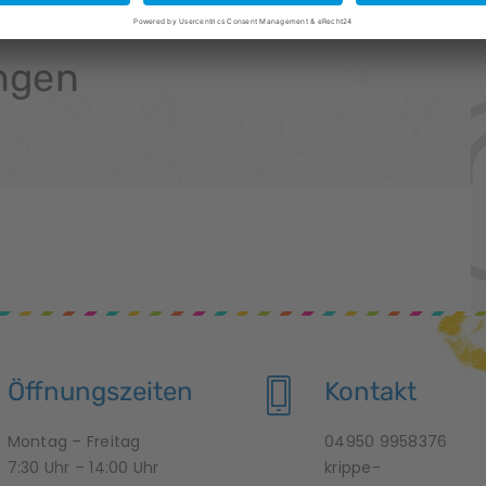
ngen
Öffnungszeiten
Kontakt
Montag – Freitag
04950 9958376
7:30 Uhr – 14:00 Uhr
krippe-