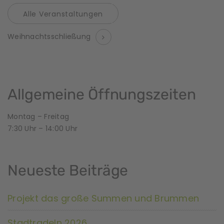
Alle Veranstaltungen
V
Weihnachtsschließung
e
r
a
Allgemeine Öffnungszeiten
n
Montag – Freitag
s
7:30 Uhr – 14:00 Uhr
t
a
Neueste Beiträge
l
Projekt das große Summen und Brummen
t
Stadtradeln 2026