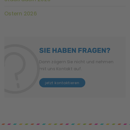
u
n
Ostern 2026
g
N
a
SIE HABEN FRAGEN?
v
Dann zögern Sie nicht und nehmen
i
mit uns Kontakt auf.
g
jetzt kontaktieren
a
t
i
o