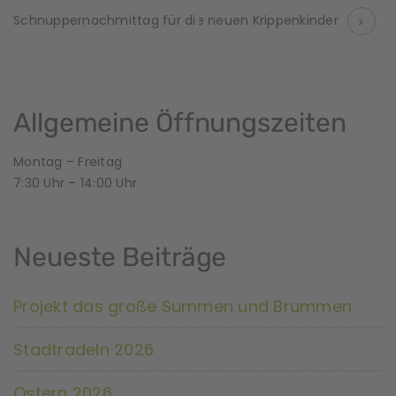
V
Schnuppernachmittag für die neuen Krippenkinder
e
r
a
Allgemeine Öffnungszeiten
n
Montag – Freitag
7:30 Uhr – 14:00 Uhr
s
t
Neueste Beiträge
a
l
Projekt das große Summen und Brummen
t
Stadtradeln 2026
u
Ostern 2026