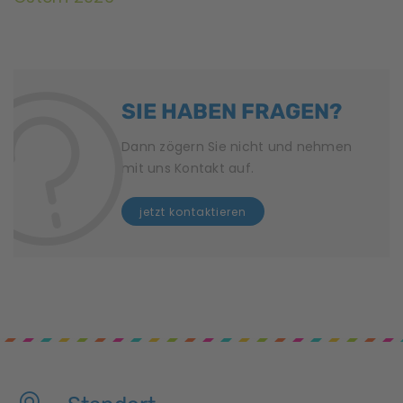
n
g
N
SIE HABEN FRAGEN?
a
v
Dann zögern Sie nicht und nehmen
mit uns Kontakt auf.
i
jetzt kontaktieren
g
a
t
i
o