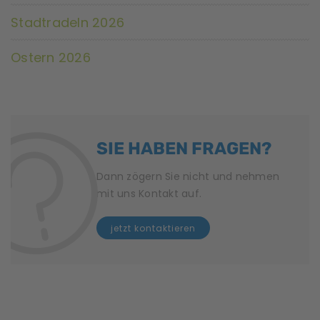
t
Stadtradeln 2026
u
Ostern 2026
n
g
N
SIE HABEN FRAGEN?
a
v
Dann zögern Sie nicht und nehmen
mit uns Kontakt auf.
i
jetzt kontaktieren
g
a
t