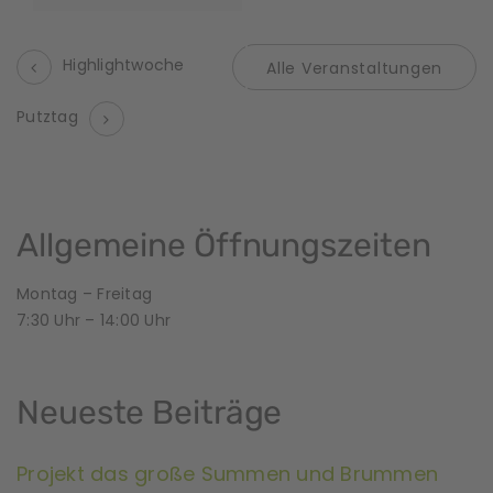
Highlightwoche
Alle Veranstaltungen
V
Putztag
e
r
a
Allgemeine Öffnungszeiten
n
Montag – Freitag
7:30 Uhr – 14:00 Uhr
s
t
Neueste Beiträge
a
l
Projekt das große Summen und Brummen