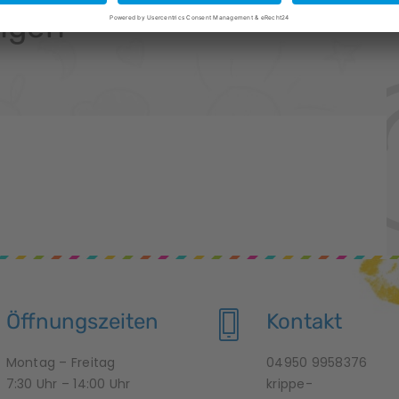
ngen
Öffnungszeiten
Kontakt
Montag – Freitag
04950 9958376
7:30 Uhr – 14:00 Uhr
krippe-