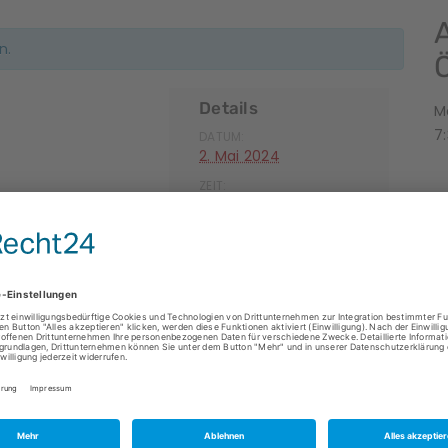
n.
Details
M
7:
DATUM:
2. Mai 2024
ZEIT:
8:00 - 17:00
P
roko
Fotografin
Alle Veranstaltungen
B
S
O