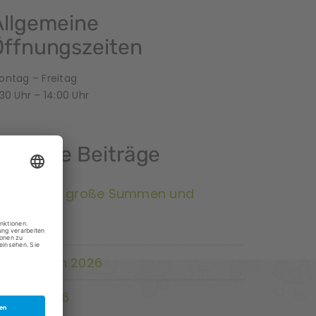
Allgemeine
Öffnungszeiten
ontag – Freitag
30 Uhr – 14:00 Uhr
Neueste Beiträge
rojekt das große Summen und
rummen
tadtradeln 2026
stern 2026