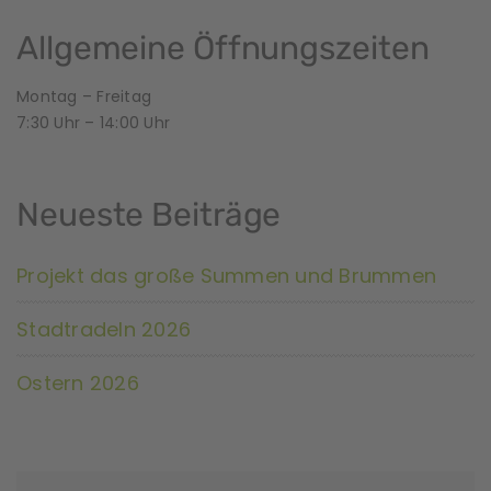
r
a
Allgemeine Öffnungszeiten
n
Montag – Freitag
7:30 Uhr – 14:00 Uhr
s
t
Neueste Beiträge
a
l
Projekt das große Summen und Brummen
t
Stadtradeln 2026
u
Ostern 2026
n
g
N