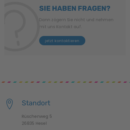
SIE HABEN FRAGEN?
a
v
Dann zögern Sie nicht und nehmen
mit uns Kontakt auf.
i
jetzt kontaktieren
g
a
t
i
o
n
Standort
Rüschenweg 5
26835 Hesel