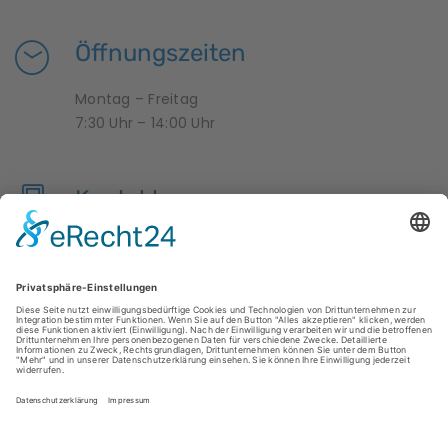
Öffnungszeiten
Montag – Freitag
7:30 Uhr – 14:00 Uhr
Kontakt
04950 9958376
krippe-zwergenland@hesel.de