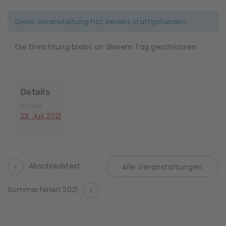
Diese Veranstaltung hat bereits stattgefunden.
Die Einrichtung bleibt an diesem Tag geschlossen
Details
DATUM:
23. Juli 2021
Abschiedsfest
Alle Veranstaltungen
V
Sommerferien 2021
e