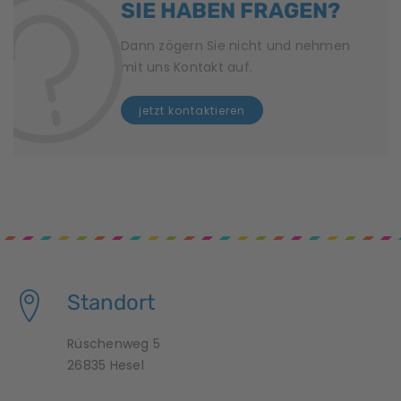
SIE HABEN FRAGEN?
a
v
Dann zögern Sie nicht und nehmen
mit uns Kontakt auf.
i
jetzt kontaktieren
g
a
t
i
o
n
Standort
Rüschenweg 5
26835 Hesel