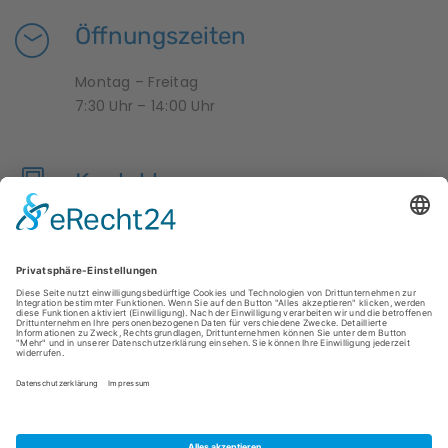
Öffnungszeiten
Montag – Freitag
7:30 Uhr – 14:00 Uhr
Kontakt
04950 9958376
krippe-zwergenland@hesel.de
ÜBER UNS
IMPRESSUM
DATENSCHUTZ
DOWNLOADS