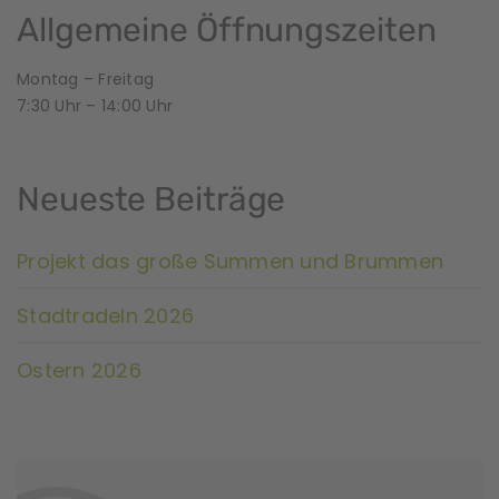
a
Allgemeine Öffnungszeiten
n
Montag – Freitag
7:30 Uhr – 14:00 Uhr
s
t
Neueste Beiträge
a
l
Projekt das große Summen und Brummen
t
Stadtradeln 2026
u
Ostern 2026
n
g
N