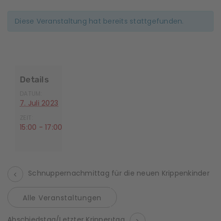
Diese Veranstaltung hat bereits stattgefunden.
Details
DATUM:
7. Juli 2023
ZEIT:
15:00 - 17:00
Schnuppernachmittag für die neuen Krippenkinder
Alle Veranstaltungen
V
Abschiedstag/Letzter Krippentag