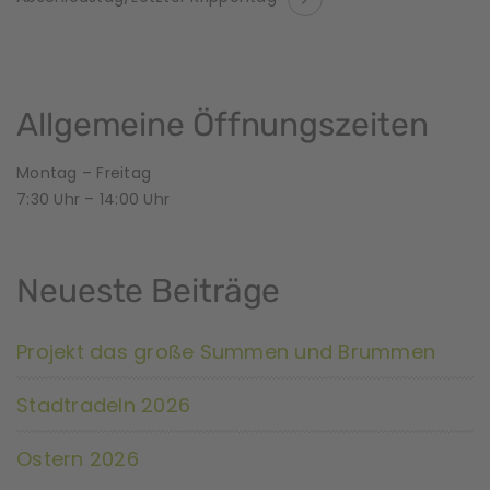
e
r
a
Allgemeine Öffnungszeiten
n
Montag – Freitag
s
7:30 Uhr – 14:00 Uhr
t
a
Neueste Beiträge
l
Projekt das große Summen und Brummen
t
u
Stadtradeln 2026
n
Ostern 2026