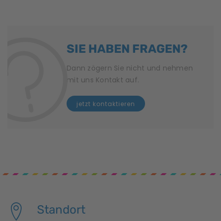
g
N
a
SIE HABEN FRAGEN?
v
Dann zögern Sie nicht und nehmen
i
mit uns Kontakt auf.
g
jetzt kontaktieren
a
t
i
o
n
Standort