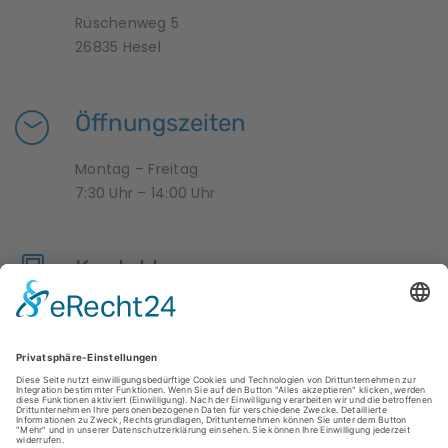
Rüschenweg 5
26835 Hesel
Öffnungszeiten
Montag – Freitag
7:30 Uhr – 14:00 Uhr
Kontakt
04950 9958376
krippe-zwergenland@hesel.de