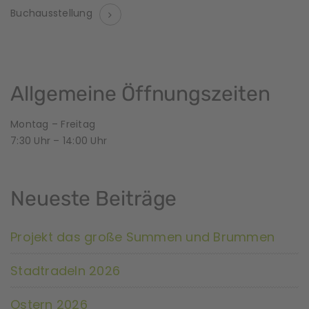
V
Buchausstellung
e
r
a
Allgemeine Öffnungszeiten
n
Montag – Freitag
7:30 Uhr – 14:00 Uhr
s
t
Neueste Beiträge
a
l
Projekt das große Summen und Brummen
t
Stadtradeln 2026
u
Ostern 2026