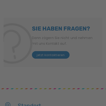
n
g
N
SIE HABEN FRAGEN?
a
v
Dann zögern Sie nicht und nehmen
mit uns Kontakt auf.
i
jetzt kontaktieren
g
a
t
i
o
Standort