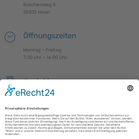
Rüschenweg 5
26835 Hesel
Öffnungszeiten
Montag – Freitag
7:30 Uhr – 14:00 Uhr
Kontakt
04950 9958376
krippe-zwergenland@hesel.de