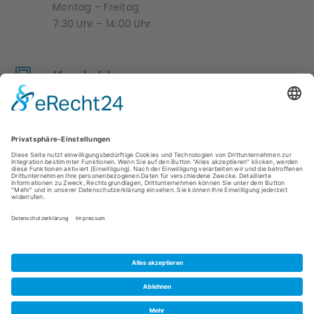
Montag – Freitag
7:30 Uhr – 14:00 Uhr
Kontakt
04950 9958376
krippe-zwergenland@hesel.de
ÜBER UNS
IMPRESSUM
DATENSCHUTZ
DOWNLOADS
KONTAKT