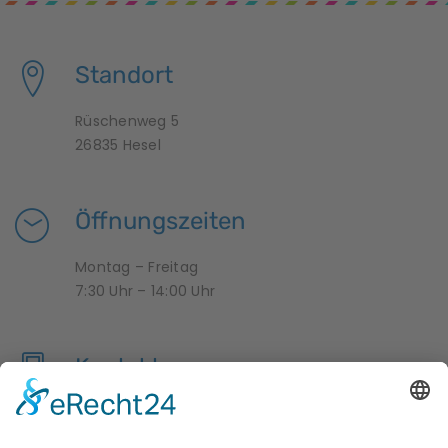
Standort
Rüschenweg 5
26835 Hesel
Öffnungszeiten
Montag – Freitag
7:30 Uhr – 14:00 Uhr
Kontakt
04950 9958376
krippe-zwergenland@hesel.de