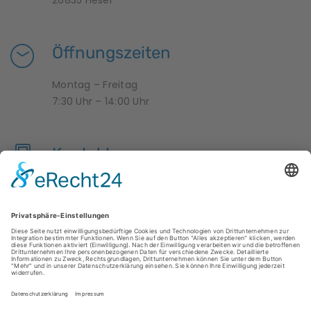
26835 Hesel
Öffnungszeiten
Montag – Freitag
7:30 Uhr – 14:00 Uhr
Kontakt
04950 9958376
krippe-zwergenland@hesel.de