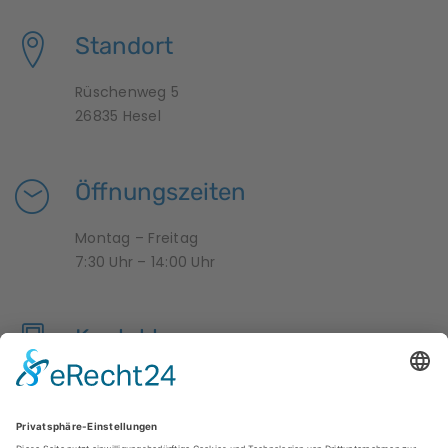
Standort
Rüschenweg 5
26835 Hesel
Öffnungszeiten
Montag – Freitag
7:30 Uhr – 14:00 Uhr
Kontakt
04950 9958376
krippe-zwergenland@hesel.de