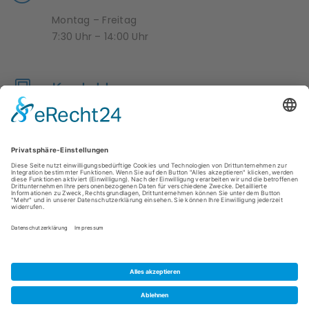
Montag – Freitag
7:30 Uhr – 14:00 Uhr
Kontakt
04950 9958376
krippe-zwergenland@hesel.de
ÜBER UNS
IMPRESSUM
DATENSCHUTZ
DOWNLOADS
KONTAKT