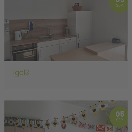
SEP.
igel3
05
SEP.