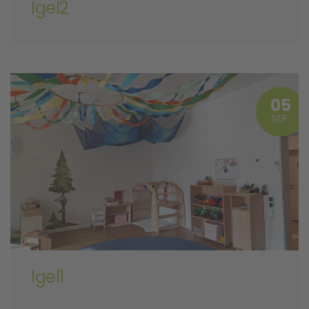
Igel2
05
SEP.
Igel1