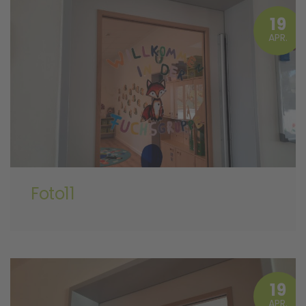
19
APR.
Foto11
19
APR.