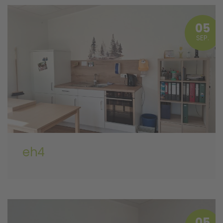
05
SEP.
eh4
05