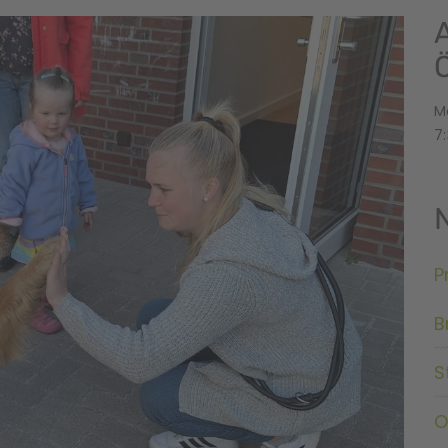
M
7:
P
B
S
O