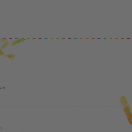
.de
KT