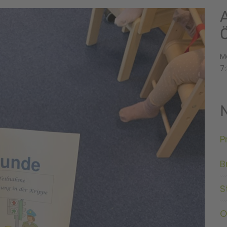
M
7:
P
B
S
O