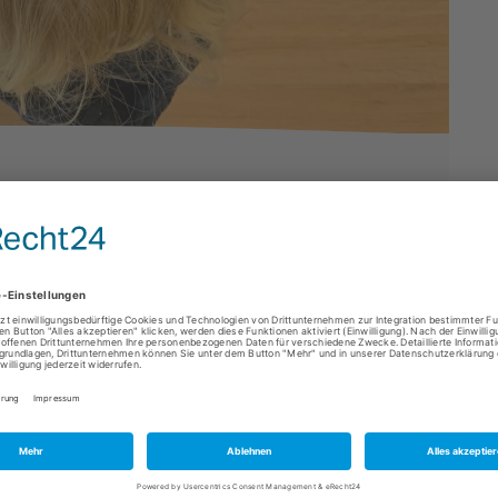
tten die Kinder die Möglichkeit Verkehrsbilder zu
ne Urkunde und ein Polizei-Malbuch.