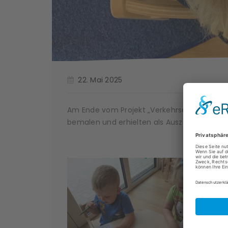
22. Mai 2025
Am Ende vom Projekt „Verkehrserziehung“, ha
bemalen und erhielten als Auszeichnung ei