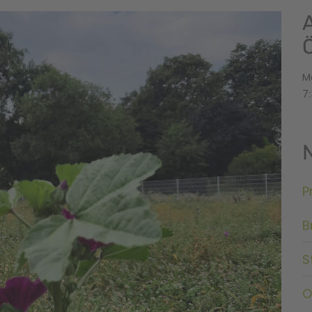
M
7:
P
B
S
O