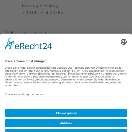
Montag – Freitag
7:30 Uhr – 14:00 Uhr
Kontakt
04950 9958376
krippe-zwergenland@hesel.de
ÜBER UNS
IMPRESSUM
DATENSCHUTZ
DOWNLOADS
KONTAKT