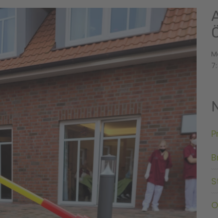
M
7:
P
B
S
O