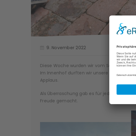
9. November 2022
Diese Woche wurden wir vom Seniorenzentru
Im Innenhof durften wir unsere Lieder prä
Applaus.
Als Überraschung gab es für jedes Kind eine 
Freude gemacht.