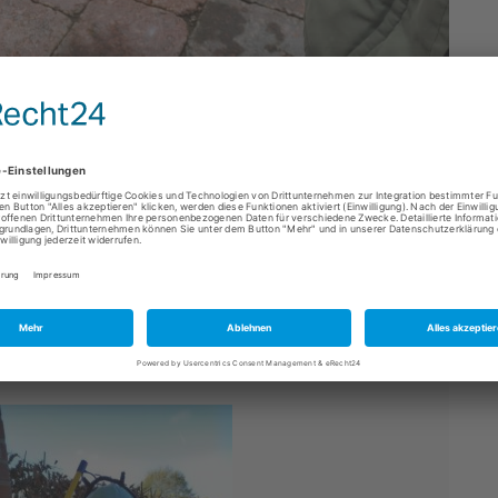
m „Pflegebutler“ zum Martinisingen eingeladen.
sentieren und bekamen von den Zuschauern viel
Martinitüte. Vielen Dank und es hat uns sehr viel